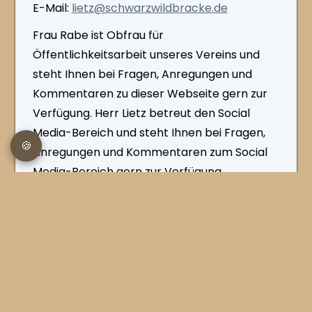
E-Mail:
lietz@​schwarzwildbracke.de
Frau Rabe ist Obfrau für
Öffentlichkeitsarbeit unseres Vereins und
steht Ihnen bei Fragen, Anregungen und
Kommentaren zu dieser Webseite gern zur
Verfügung. Herr Lietz betreut den Social
Media-Bereich und steht Ihnen bei Fragen,
🍪
🍪
Anregungen und Kommentaren zum Social
Media-Bereich gern zur Verfügung.
Impressum
Cookies
Datenschutzerklärung
© 2026 Schwarzwildbrackenverein (Slovensky Kopov) e.V.